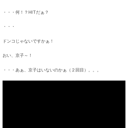
・・・何！？HITだぁ？
・・・
ドンコじゃないですかぁ！
おい、京子～！
・・・あぁ、京子はいないのかぁ（２回目）。。。