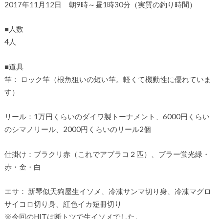
2017年11月12日 朝9時～昼1時30分（実質の釣り時間）
■人数
4人
■道具
竿： ロック竿（根魚狙いの短い竿。軽くて機動性に優れていま
す）
リール：1万円くらいのダイワ製トーナメント、6000円くらい
のシマノリール、2000円くらいのリール2個
仕掛け：ブラクリ赤（これでアブラコ２匹）、ブラー蛍光緑・
赤・金・白
エサ： 新琴似天狗屋生イソメ、冷凍サンマ切り身、冷凍マグロ
サイコロ切り身、紅色イカ短冊切り
※今回のHITは断トツで生イソメでした。