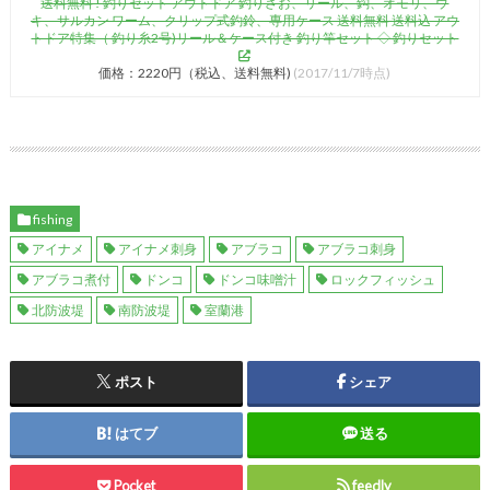
送料無料 ! 釣りセット アウトドア 釣りざお、リール、鈎、オモリ、ウ
キ、サルカン ワーム、クリップ式釣鈴、専用ケース 送料無料 送料込 アウ
トドア特集（ 釣り糸2号)リール＆ケース付き 釣り竿セット ◇ 釣りセット
価格：2220円（税込、送料無料)
(2017/11/7時点)
fishing
アイナメ
アイナメ刺身
アブラコ
アブラコ刺身
アブラコ煮付
ドンコ
ドンコ味噌汁
ロックフィッシュ
北防波堤
南防波堤
室蘭港
ポスト
シェア
はてブ
送る
Pocket
feedly