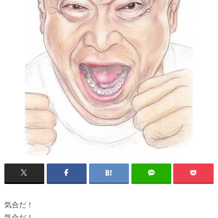
気合だ！
気合だ！