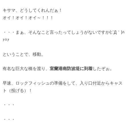
キサマ、どうしてくれんだぁ！
オイ！オイ！オイ～！！！
・・・まぁ、そんなこと言ったってしょうがないですか(;´Д｀)ﾊ
ｧﾊｧ
ということで、移動。
有名な巨大な橋を渡り、
室蘭港南防波堤に到着
したぞぉ。
早速、ロックフィッシュの準備をして、入り口付近からキャス
ト（投げる）！
・・・
・・・