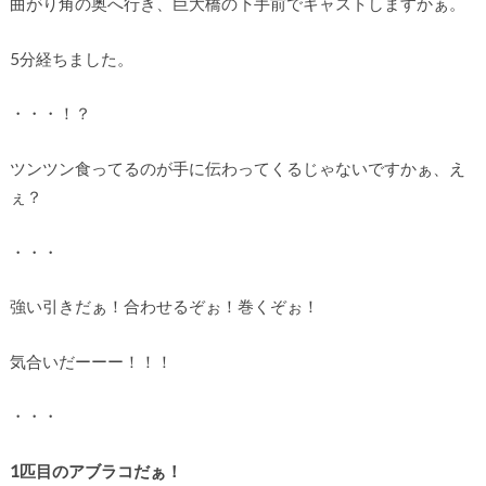
曲がり角の奥へ行き、巨大橋の下手前でキャストしますかぁ。
5分経ちました。
・・・！？
ツンツン食ってるのが手に伝わってくるじゃないですかぁ、え
ぇ？
・・・
強い引きだぁ！合わせるぞぉ！巻くぞぉ！
気合いだーーー！！！
・・・
1匹目のアブラコだぁ！