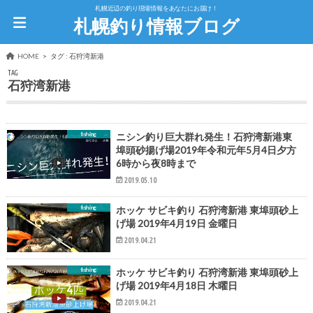
札幌近辺の釣り現場情報をあなたにお届け！
札幌釣り情報ブログ
HOME
タグ : 石狩湾新港
TAG
石狩湾新港
fishing
ニシン釣り巨大群れ発生！石狩湾新港東
埠頭砂揚げ場2019年令和元年5月4日夕方
6時から夜8時まで
2019.05.10
fishing
ホッケ サビキ釣り 石狩湾新港 東埠頭砂上
げ場 2019年4月19日 金曜日
2019.04.21
fishing
ホッケ サビキ釣り 石狩湾新港 東埠頭砂上
げ場 2019年4月18日 木曜日
2019.04.21